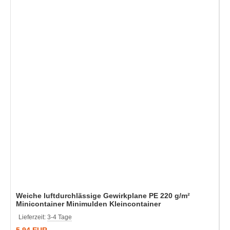
Weiche luftdurchlässige Gewirkplane PE 220 g/m²
Minicontainer Minimulden Kleincontainer
Lieferzeit:
3-4 Tage
5,94 EUR