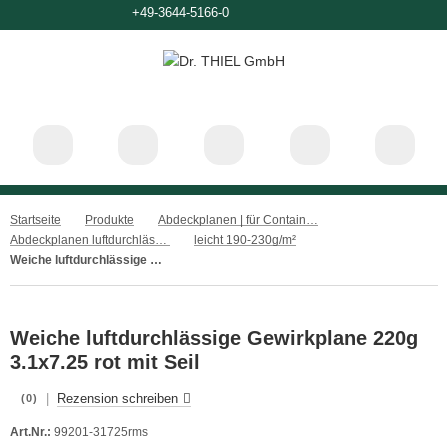
+49-3644-5166-0
Startseite
Produkte
Abdeckplanen | für Container, Ladeflächen und Anhänger
Abdeckplanen luftdurchlässig
leicht 190-230g/m²
Weiche luftdurchlässige Gewirkplane 220g 3.1x7.25 rot mit Seil
Weiche luftdurchlässige Gewirkplane 220g
3.1x7.25 rot mit Seil
|
Rezension schreiben
(0)
Art.Nr.:
99201-31725rms