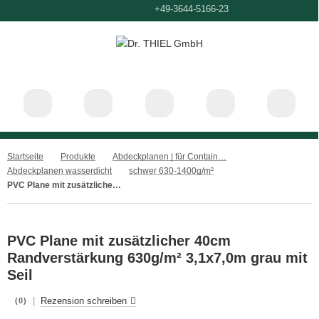
+49-3644-5166-0
+49-3644-5166-23
Startseite
Produkte
Abdeckplanen | für Container, Ladeflächen und Anhänger
Abdeckplanen wasserdicht
schwer 630-1400g/m²
PVC Plane mit zusätzlicher 40cm Randverstärkung 630g/m² 3,1x7,0m grau mit Seil
PVC Plane mit zusätzlicher 40cm
Randverstärkung 630g/m² 3,1x7,0m grau mit
Seil
|
Rezension schreiben
(0)