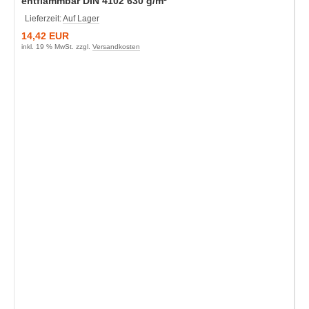
entflammbar DIN 4102 630 g/m²
Lieferzeit:
Auf Lager
14,42 EUR
inkl. 19 % MwSt. zzgl.
Versandkosten