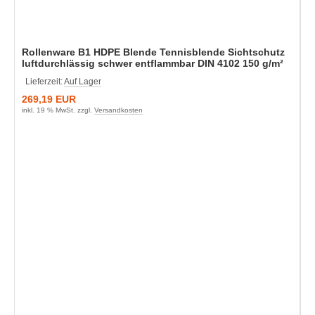
Rollenware B1 HDPE Blende Tennisblende Sichtschutz
luftdurchlässig schwer entflammbar DIN 4102 150 g/m²
Lieferzeit:
Auf Lager
269,19 EUR
inkl. 19 % MwSt. zzgl.
Versandkosten