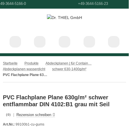
+49-3644-5166-0
+49-3644-5166-
Startseite
Produkte
Abdeckplanen | für Container, Ladeflächen und Anhänger
Abdeckplanen wasserdicht
schwer 630-1400g/m²
PVC Flachplane Plane 630g/m² schwer entflammbar DIN 4102:B1 grau mit Seil
PVC Flachplane Plane 630g/m² schwer
entflammbar DIN 4102:B1 grau mit Seil
|
Rezension schreiben
(0)
Art.Nr.:
99100b1-cu-gums