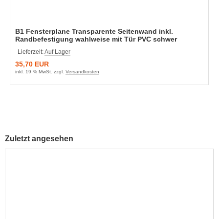
B1 Fensterplane Transparente Seitenwand inkl.
Randbefestigung wahlweise mit Tür PVC schwer
entflammbar DIN 4102 650 g/m²
Lieferzeit:
Auf Lager
35,70 EUR
inkl. 19 % MwSt. zzgl.
Versandkosten
Zuletzt angesehen