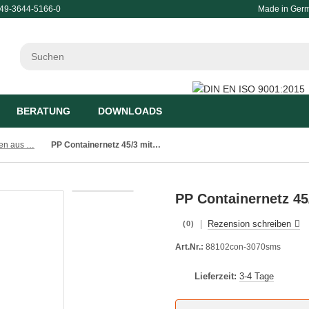
49-3644-5166-0
Made in Ger
BERATUNG
DOWNLOADS
Atmungsaktive Planen aus luftdurchlässigen Materialien
PP Containernetz 45/3 mit Randkordel 3.0x7.0m schwarz
PP Containernetz 45
|
Rezension schreiben
(0)
Art.Nr.:
88102con-3070sms
Lieferzeit:
3-4 Tage