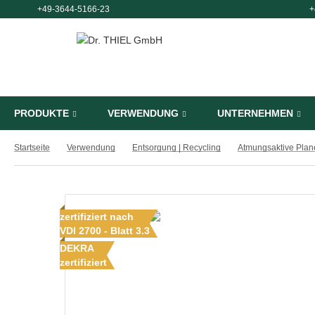
+49-3644-5166-23
+
PRODUKTE
VERWENDUNG
UNTERNEHMEN
Startseite
Verwendung
Entsorgung | Recycling
zertifiziert nach
VDI 2700 - Blatt 3.3
DEKRA
zertifiziert