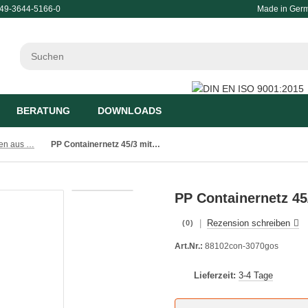
49-3644-5166-0
Made in Ger
BERATUNG
DOWNLOADS
Atmungsaktive Planen aus luftdurchlässigen Materialien
PP Containernetz 45/3 mit Randkordel 3.0x7.0m grün
PP Containernetz 45
|
Rezension schreiben
(0)
Art.Nr.:
88102con-3070gos
Lieferzeit:
3-4 Tage