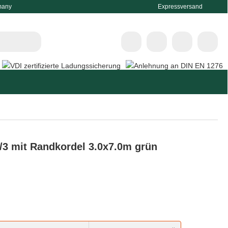
many
Expressversand
/3 mit Randkordel 3.0x7.0m grün