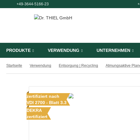
+49-3644-5166-23
+
PRODUKTE
VERWENDUNG
UNTERNEHMEN
Startseite
Verwendung
Entsorgung | Recycling
zertifiziert nach
VDI 2700 - Blatt 3.3
DEKRA
zertifiziert