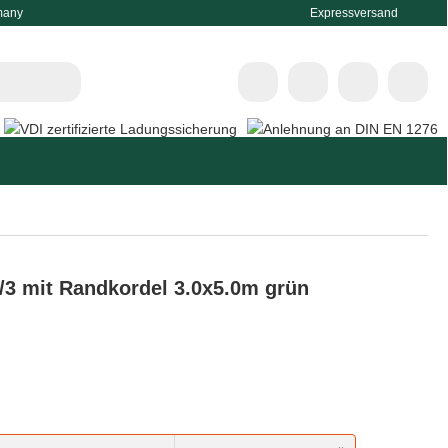
many
Expressversand
/3 mit Randkordel 3.0x5.0m grün