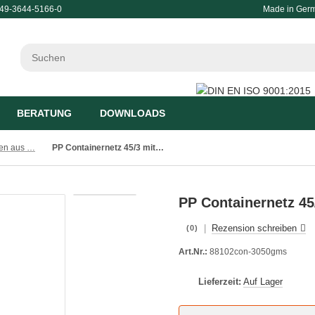
49-3644-5166-0
Made in Ger
BERATUNG
DOWNLOADS
Atmungsaktive Planen aus luftdurchlässigen Materialien
PP Containernetz 45/3 mit Randkordel 3.0x5.0m grün
PP Containernetz 45
|
Rezension schreiben
(0)
Art.Nr.:
88102con-3050gms
Lieferzeit:
Auf Lager