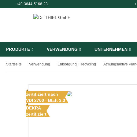
+49-3644-5166-23
+
PRODUKTE
VERWENDUNG
UNTERNEHMEN
Startseite
Verwendung
Entsorgung | Recycling
zertifiziert nach
VDI 2700 - Blatt 3.3
DEKRA
zertifiziert