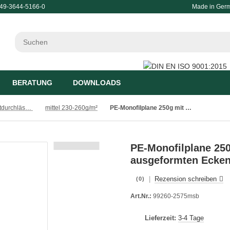
49-3644-5166-0
Made in Ger
BERATUNG
DOWNLOADS
Abdeckplanen luftdurchlässig
mittel 230-260g/m²
PE-Monofilplane 250g mit 2 eingenähten, verstärkten & ausgeformten Ecken, blau mit Seil 2.5x7.5m
PE-Monofilplane 250
ausgeformten Ecken,
|
Rezension schreiben
(0)
Art.Nr.:
99260-2575msb
Lieferzeit:
3-4 Tage