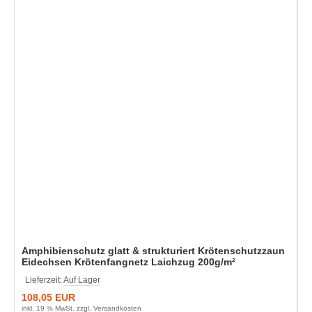
Amphibienschutz glatt & strukturiert Krötenschutzzaun
Eidechsen Krötenfangnetz Laichzug 200g/m²
Lieferzeit:
Auf Lager
108,05 EUR
inkl. 19 % MwSt. zzgl.
Versandkosten