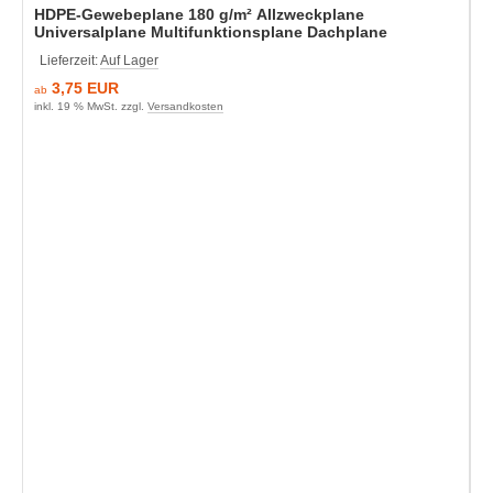
HDPE-Gewebeplane 180 g/m² Allzweckplane
Universalplane Multifunktionsplane Dachplane
Lieferzeit:
Auf Lager
3,75 EUR
ab
inkl. 19 % MwSt. zzgl.
Versandkosten