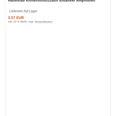
Haltestab Krötenschutzzaun Erdanker Amphibien
Lieferzeit:
Auf Lager
3,57 EUR
inkl. 19 % MwSt. zzgl.
Versandkosten