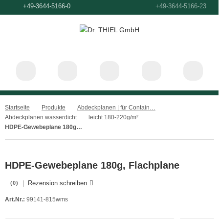
+49-3644-5166-0
+49-364
Startseite
Produkte
Abdeckplanen | für Container, Ladeflächen und Anhänger
Abdeckplanen wasserdicht
leicht 180-220g/m²
HDPE-Gewebeplane 180g, Flachplane
HDPE-Gewebeplane 180g, Flachplane
|
Rezension schreiben
(0)
Art.Nr.:
99141-815wms