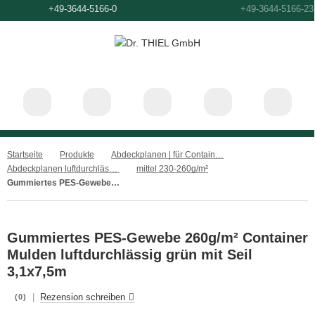
+49-3644-5166-0
+49
Startseite
Produkte
Abdeckplanen | für Container, Ladeflächen und Anhänger
Abdeckplanen luftdurchlässig
mittel 230-260g/m²
Gummiertes PES-Gewebe 260g/m² Container Mulden luftdurchlässig grün mit Seil 3,1x7,5m
Gummiertes PES-Gewebe 260g/m² Container
Mulden luftdurchlässig grün mit Seil
3,1x7,5m
|
Rezension schreiben
(0)