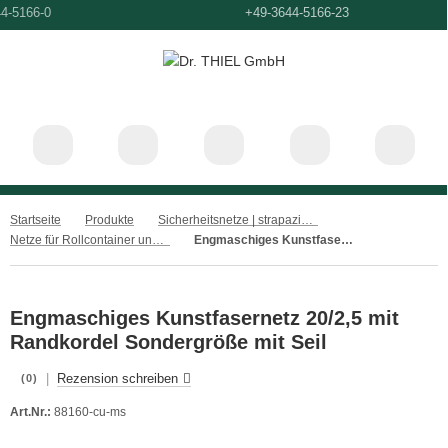
+49-3644-5166-0
+49-3644-5166-23
Startseite
Produkte
Sicherheitsnetze | strapazierfähige Netze aus Kunststoff
Netze für Rollcontainer und Mulden | alle Sicherheitsgrößen
Engmaschiges Kunstfasernetz 20/2,5 mit Randkordel Sondergröße mit Seil
Engmaschiges Kunstfasernetz 20/2,5 mit
Randkordel Sondergröße mit Seil
|
Rezension schreiben
(0)
Art.Nr.:
88160-cu-ms