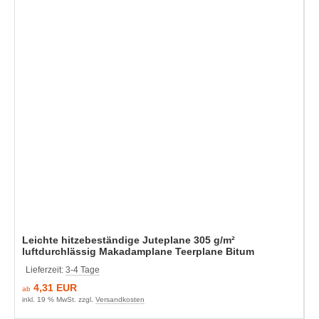
Leichte hitzebeständige Juteplane 305 g/m²
luftdurchlässig Makadamplane Teerplane Bitum
Lieferzeit:
3-4 Tage
4,31 EUR
ab
inkl. 19 % MwSt. zzgl.
Versandkosten