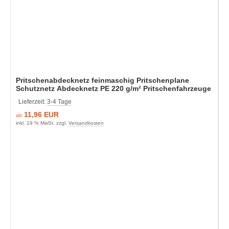
Pritschenabdecknetz feinmaschig Pritschenplane
Schutznetz Abdecknetz PE 220 g/m² Pritschenfahrzeuge
Lieferzeit:
3-4 Tage
11,96 EUR
ab
inkl. 19 % MwSt. zzgl.
Versandkosten