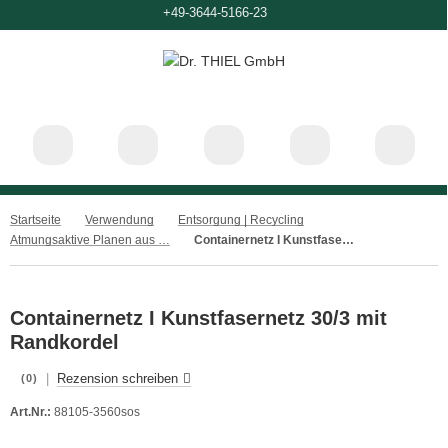
+49-3644-5166-23
Startseite
Verwendung
Entsorgung | Recycling
Atmungsaktive Planen aus luftdurchlässigen Materialien
Containernetz I Kunstfasernetz 30/3 mit Randkordel
Containernetz I Kunstfasernetz 30/3 mit
Randkordel
|
Rezension schreiben
(0)
Art.Nr.:
88105-3560sos