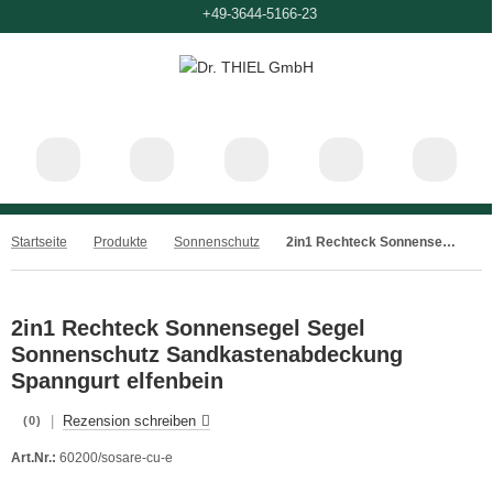
6-0
+49-3644-5166-23
Startseite
Produkte
Sonnenschutz
2in1 Rechteck Sonnensegel Segel Sonnenschutz Sandkastenabdeckung Spanngurt elfenbein
2in1 Rechteck Sonnensegel Segel
Sonnenschutz Sandkastenabdeckung
Spanngurt elfenbein
|
Rezension schreiben
(0)
Art.Nr.:
60200/sosare-cu-e