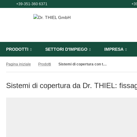
+39-351-360 6371
+3
PRODOTTI
SETTORI D'IMPIEGO
IMPRESA
Pagina iniziale
Prodotti
Sistemi di copertura con teloni | moderni sistemi di fissaggio e installazione
Sistemi di copertura da Dr. THIEL: fissag