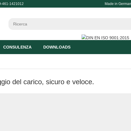
9
-461-1421012
Made in Germa
CONSULENZA
DOWNLOADS
gio del carico, sicuro e veloce.