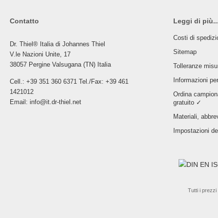
Contatto
Leggi di più..
Costi di spediz
Dr. Thiel® Italia di Johannes Thiel
Sitemap
V.le Nazioni Unite, 17
38057 Pergine Valsugana (TN) Italia
Tolleranze misu
Informazioni per
Cell.:
+39 351 360 6371
Tel./Fax:
+39 461
1421012
Ordina campiona
Email:
info@it.dr-thiel.net
gratuito ✓
Materiali, abbrev
Impostazioni de
Tutti i prezzi