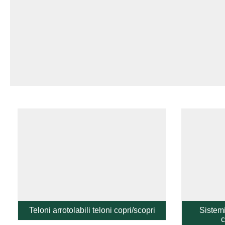
Teloni arrotolabili teloni copri/scopri
Sistemi
c