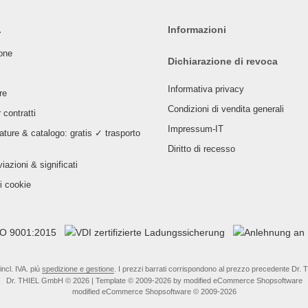
.
Informazioni
ione
Dichiarazione di revoca
Informativa privacy
re
Condizioni di vendita generali
 contratti
Impressum-IT
ture & catalogo: gratis ✓ trasporto
Diritto di recesso
iazioni & significati
i cookie
 incl. IVA. più
spedizione e gestione
. I prezzi barrati corrispondono al prezzo precedente Dr
Dr. THIEL GmbH © 2026 | Template © 2009-2026 by modified eCommerce Shopsoftware
mod
ified eCommerce Shopsoftware © 2009-2026