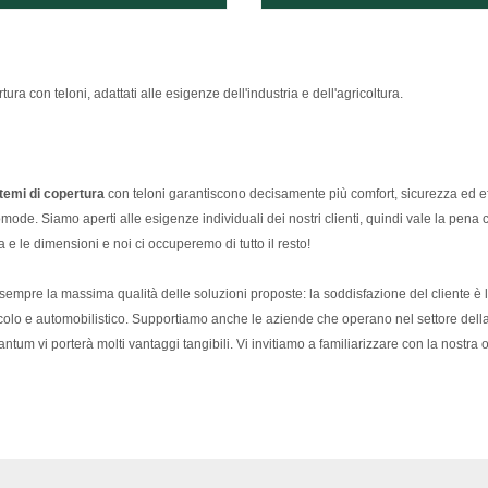
ra con teloni, adattati alle esigenze dell'industria e dell'agricoltura.
temi di copertura
con teloni garantiscono decisamente più comfort, sicurezza ed ef
mode. Siamo aperti alle esigenze individuali dei nostri clienti, quindi vale la pena 
a e le dimensioni e noi ci occuperemo di tutto il resto!
mpre la massima qualità delle soluzioni proposte: la soddisfazione del cliente è la
colo e automobilistico. Supportiamo anche le aziende che operano nel settore della g
ntum vi porterà molti vantaggi tangibili. Vi invitiamo a familiarizzare con la nostra o